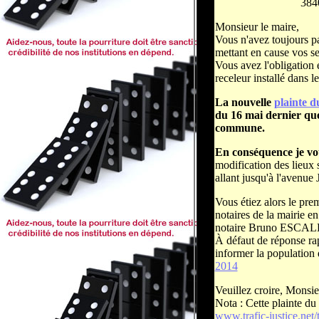
3840
Monsieur le maire,
Vous n'avez toujours 
mettant en cause vos s
Vous avez l'obligation 
receleur installé dans l
La nouvelle
plainte d
du 16 mai dernier que
commune.
En conséquence je vo
modification des lieux
allant jusqu'à l'avenue 
Vous étiez alors le pre
notaires de la mairie e
notaire Bruno ESCALLIE
À défaut de réponse rap
informer la population
2014
Veuillez croire, Monsie
Nota : Cette plainte du
www.trafic-justice.net/t