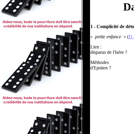
Da
1 - Complicité de dét
«
petite enfance
» (
D.
Lien :
disparus de l'Isère ?
Méthodes
d'Epstien ?