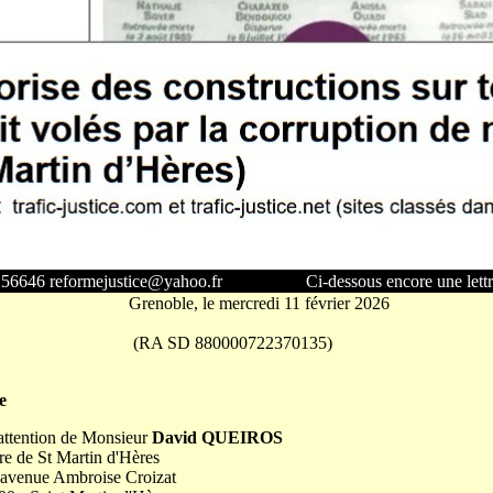
156646 reformejustice@yahoo.fr
Ci-dessous encore une lett
Grenoble, le mercredi 11 février 2026
(RA SD 880000722370135)
e
attention de Monsieur
David QUEIROS
e de St Martin d'Hères
 avenue Ambroise Croizat