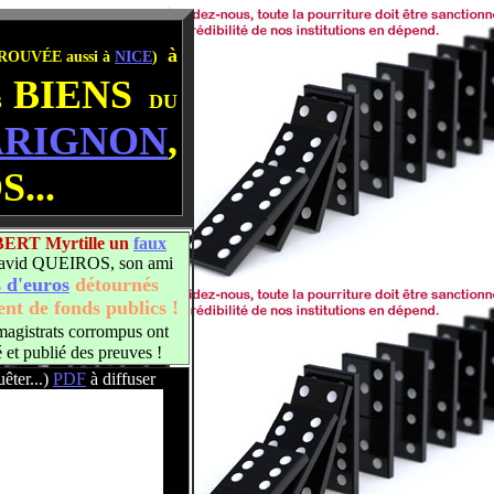
à
ROUVÉE aussi à
NICE
)
BIENS
DU
S
ARIGNON
,
...
BERT Myrtille un
faux
avid QUEIROS, son ami
s d'euros
détournés
nt de fonds publics !
magistrats corrompus ont
t publié des preuves !
êter...)
PDF
à diffuser