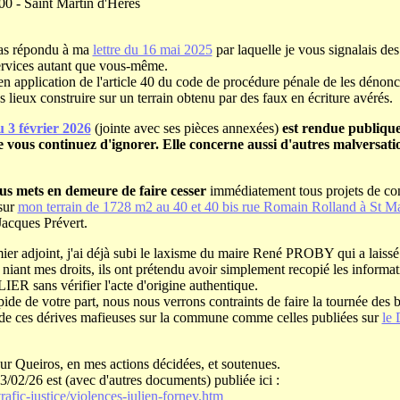
0 - Saint Martin d'Hères
pas répondu à ma
lettre du 16 mai 2025
par laquelle je vous signalais des 
ervices autant que vous-même.
en application de l'article 40 du code de procédure pénale de les dénonc
es lieux construire sur un terrain obtenu par des faux en écriture avérés.
u 3 février 2026
(jointe avec ses pièces annexées)
est rendue publique
 vous continuez d'ignorer. Elle concerne aussi d'autres malversati
us mets en demeure de faire cesser
immédiatement tous projets de co
 sur
mon terrain de 1728 m2 au 40 et 40 bis rue Romain Rolland à St Ma
Jacques Prévert.
mier adjoint, j'ai déjà subi le laxisme du maire René PROBY qui a laissé
n niant mes droits, ils ont prétendu avoir simplement recopié les informa
R sans vérifier l'acte d'origine authentique.
ide de votre part, nous nous verrons contraints de faire la tournée des b
 de ces dérives mafieuses sur la commune comme celles publiées sur
le
ur Queiros, en mes actions décidées, et soutenues.
 3/02/26 est (avec d'autres documents) publiée ici :
rafic-justice/violences-julien-forney.htm