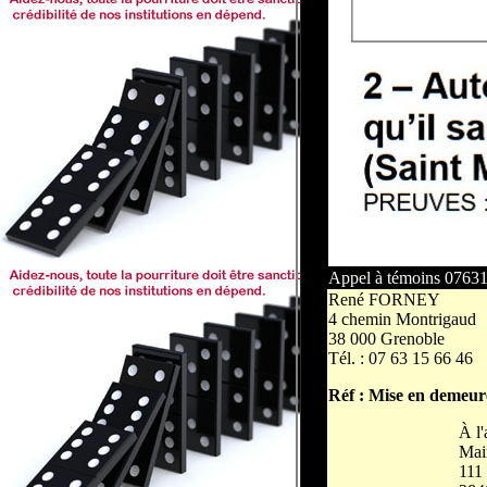
Appel à témoins 0763
René FORNEY
4 chemin Montrigaud
38 000 Grenoble
Tél. : 07 63 15 66 46
Réf : Mise en demeur
À l'
Mair
111