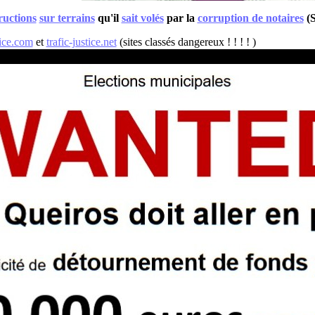
ructions
sur terrains
qu'il
sait volés
par la
corruption de notaires
(S
tice.com
et
trafic-justice.net
(sites classés dangereux ! ! ! ! )