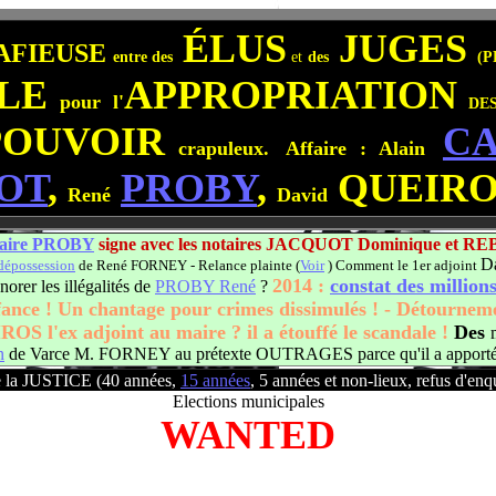
ÉLUS
JUGES
AFIEUSE
entre des
et
des
(P
LE
APPROPRIATION
pour l'
DE
POUVOIR
C
crapuleux.
Affaire : Alain
OT
,
PROBY
,
QUEIROS
René
David
maire PROBY
signe avec les notaires JACQUOT Dominique et RE
D
dépossession
de René FORNEY - Relance plainte (
Voir
) Comment le 1er adjoint
2014 :
constat des million
norer les illégalités de
PROBY René
?
nfance ! Un chantage pour crimes dissimulés ! - Détourneme
OS l'ex adjoint au maire ? il a étouffé le scandale !
Des
n
de Varce M. FORNEY au prétexte OUTRAGES parce qu'il a apporté e
e la JUSTICE (40 années,
15 années
, 5 années et non-lieux, refus d'enqu
Elections municipales
WANTED