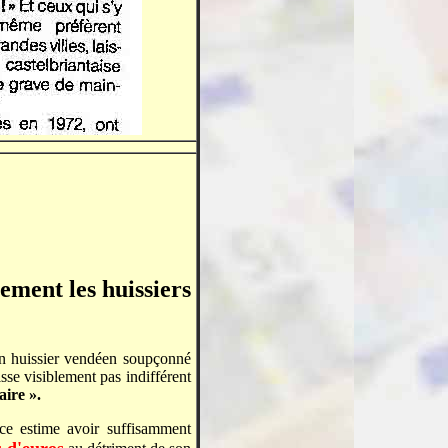
lement les huissiers
 Un huissier vendéen soupçonné
aisse visiblement pas indifférent
laire
».
ce estime avoir suffisamment
s d'euros