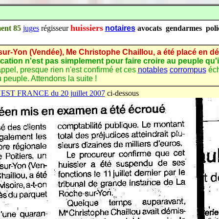
huissiers
ment 85
juges
régisseur
notaires
avocats gendarmes polic
-sur-Yon (Vendée), Me Christophe Chaillou, a été placé en dét
ication n'est pas simplement pour faire croire au peuple qu'i
appel, presque rien n'est confirmé et ces
notables
corrompus
éch
peuple. Attendons la suite !
e OUEST FRANCE du 20 juillet 2007
ci-dessous