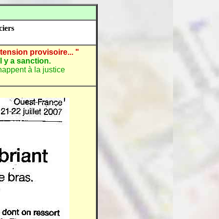
iers
ension provisoire... "
l y a sanction.
appent à la justice