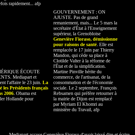
efois rapidement... afp
GOUVERNEMENT : ON
AJUSTE. Pas de grand
remaniement, mais... Le 5 mars la
secrétaire d'État à l'Enseignement
supérieur, la Grenobloise
Genevière Fioraso, démissionne
pour raisons de santé
. Elle est
remplacée le 17 juin par Thierry
Mandon, qui cède sa place à
Clotilde Valter à la réforme de
l'État et de la simplification.
MÉRIQUE ÉCOUTE
Martine Pinville hérite du
TS. Mediapart et
commerce, de l'artisanat, de la
nt l'affaire le 23 juin.
La
consommation et de l'économie
 les Présidents français
sociale. Le 2 septembre, François
ns 2006
. Obama est
Rebsamen qui préfère retourner à
eler Hollande pour
la mairie de Dijon est remplacé
par Myriam El Khomri au
ministère du Travail, afp
Mediapart accuse Geneviève Fioraso d'avoir laissé dire et écrire