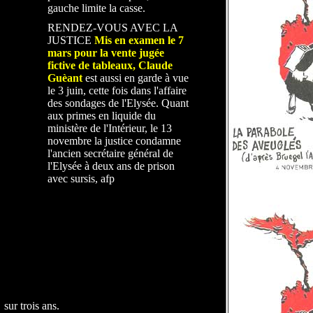
gauche limite la casse.
RENDEZ-VOUS AVEC LA
JUSTICE
Mis en examen le 7
mars pour la vente jugée
fictive de tableaux, Claude
Guèant
est aussi en garde à vue
le 3 juin, cette fois dans l'affaire
des sondages de l'Elysée. Quant
aux primes en liquide du
ministère de l'Intérieur, le 13
novembre la justice condamne
l'ancien secrétaire général de
l'Elysée à deux ans de prison
avec sursis, afp
sur trois ans.