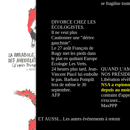
se fragilise tout
DIVORCE CHEZ LES
ÉCOLOGISTES.
Il ne veut plus
Cautionner une "dérive
gauchiste".
Le 27 août François de
Rugy met les pieds dans
le plat en quittant Europe
Écologie Les Verts.
24 heures plus tard, Jean-
QUAND L'A
Vincent Placé lui emboîte
NOS PRÉSIDEN
le pas. Barbara Pompili
Libération révèle
fera de même le 30
NSA a espionné
septembre.
depuis au moi
AFP
contraint d'app
s'excuser...
MaxPPP
ET AUSSI... Les autres événements à retenir