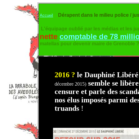
Dérapent dans le milieu police / ju
Accueil
L'équipage oublié par les médias et les jug
nette
comptable de 78 milli
matellas pour devenir maire de Grenoble ? 
2016
?
le Dauphiné Libér
semble se libère
décembre 2015)
censure et parle des scand
nos élus imposés parmi de
truands
!