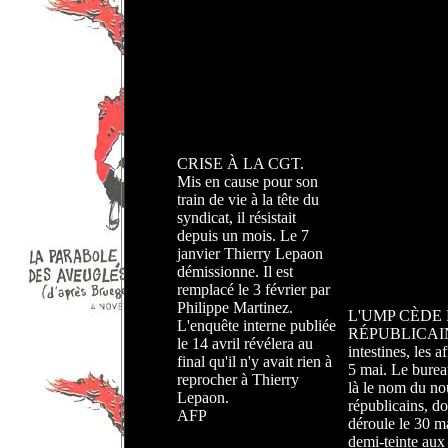
CRISE À LA CGT.
Mis en cause pour son
train de vie à la tête du
syndicat, il résistait
depuis un mois. Le 7
janvier Thierry Lepaon
démissionne. Il est
remplacé le 3 février par
Philippe Martinez.
L'UMP CÈDE
L'enquête interne publiée
RÉPUBLICAINS.
le 14 avril révélera au
intestines, les 
final qu'il n'y avait rien à
5 mai. Le bureau
reprocher à Thierry
là le nom du nou
Lepaon.
républicains, do
AFP
déroule le 30 ma
demi-teinte aux 