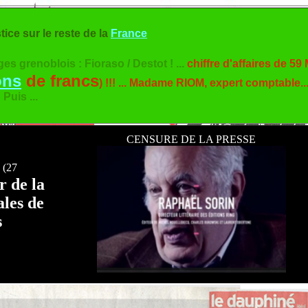
stice
sur le reste de la
France
es grenoblois : Fioraso / Destot ! ...
chiffre d'affaires de 59
ons
de francs
) !!! ... Madame RIOM, expert comptable..
Puis ...
CENSURE DE LA PRESSE
é
(27
r de la
ales de
s