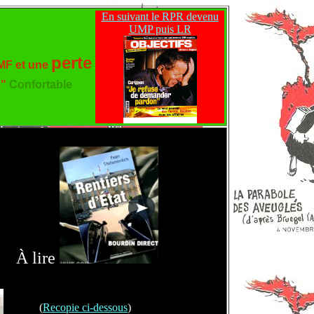
En suivant le RPR devenu
UMP puis LR
perte
 MF et une
."
Confortable
À lire
(
Recopie ci-dessous
)