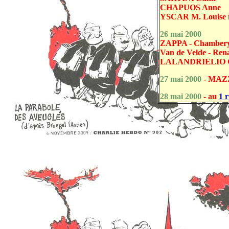
CHAPUOS Anne
YSCAR M. Louise né
26 mai 2000
ZAPPA - Chambery,
Van de Velde - Ren
LALANDRIELIO G
27 mai 2000
- MAZ
28 mai 2000
- au
1 