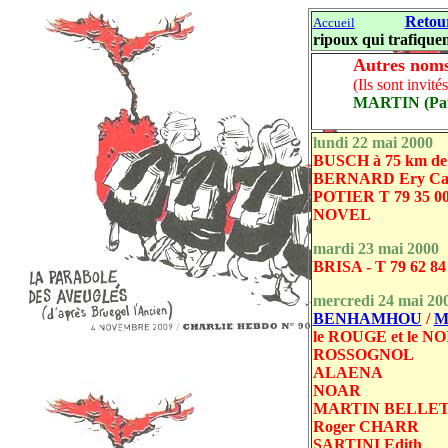
Retour
Accueil
ripoux qui trafiquent
Autres noms
(Ils sont invité
MARTIN (Patri
lundi 22 mai 2000
BUSCH à 75 km de G
BERNARD Ery Cat -
POTIER T 79 35 00
NOVEL
mardi 23 mai 2000
BRISA - T 79 62 84
mercredi 24 mai 20
BENHAMHOU
/
M
le ROUGE et le NO
ROSSOGNOL
ALAENA
NOAR
MARTIN BELLE
Roger CHARR
SARTINI Edith