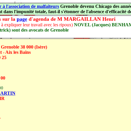
 à l'association de malfaiteurs
Grenoble devenu Chicago des années
 dans l'impunité totale, faut-il s'étonner de l'absence d'efficacité de
 sur la
page
d'agenda de M MARGAILLAN Henri
s à expliquer leur travail avec les ripoux)
NOVEL (Jacques) BENHAM
ck) sont des avocats de Grenoble
renoble 38 000 (Isère)
 Aix les Bains
 25
 00
00
ARTIN
IR
T