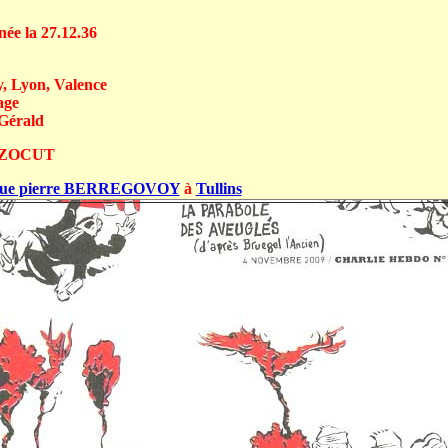
e la 27.12.36
 Lyon, Valence
age
érald
ZOCUT
rue pierre BERREGOVOY
à
Tullins