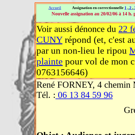
Accueil
Assignation en correctionnelle
1
,
2
,
Nouvelle assignation au 20/02/06 à 14 h
Voir aussi dénonce du
22 f
CUNY
répond (et, c'est a
par un non-lieu le ripou
plainte
pour vol de mon co
0763156646)
René FORNEY, 4 chemin M
Tél. :
06 13 84 59 96
Gr