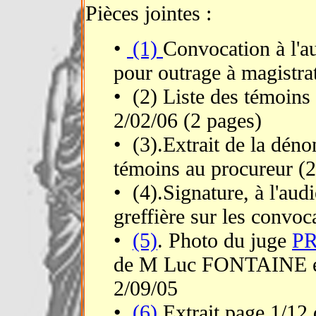
Pièces jointes :
•
(1)
Convocation à l'a
pour outrage à magistrat
• (2) Liste des témoins 
2/02/06 (2 pages)
• (3).Extrait de la déno
témoins au procureur (2
• (4).Signature, à l'aud
greffière sur les convoc
•
(5)
. Photo du juge
PR
de M Luc FONTAINE ex
2/09/05
•
(6).
Extrait page 1/12