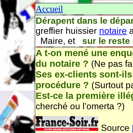
Accueil
Dérapent dans le dépa
greffier huissier
notaire
a
Maire, et
sur le reste
A t-on mené une enquê
du notaire ?
(Ne pas fa
Ses ex-clients sont-il
procédure ?
(Surtout p
Est-ce la première illé
cherché ou l'omerta ?)
Source