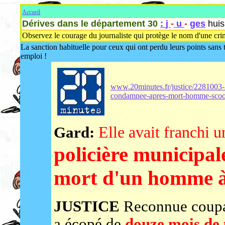
Accueil
Dérives dans le département 30
:
j
-
u
-
ges
huis
Observez le courage du journaliste qui protège le nom d'une cri
La sanction habituelle pour ceux qui ont perdu leurs points sans t
emploi !
www.20minutes.fr/justice/2281003-2
condamnee-apres-mort-homme-scoo
Elle avait franchi 
Gard:
policière municipa
mort d'un homme à
JUSTICE
Reconnue coupab
a écopé de
douze mois de p