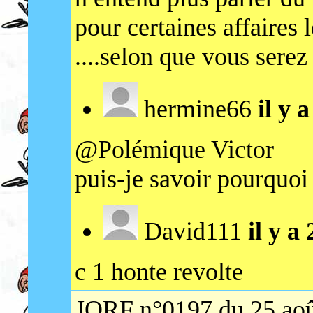
pour certaines affaires 
....selon que vous serez
hermine66
il y 
@Polémique Victor
puis-je savoir pourquo
David111
il y a
c 1 honte revolte
JORF n°0197 du 25 aoû