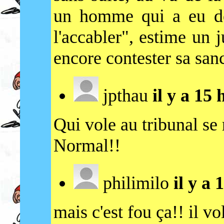
un homme qui a eu de
l'accabler", estime un 
encore contester sa sanc
jpthau
il y a 15
Qui vole au tribunal se 
Normal!!
philimilo
il y a
mais c'est fou ça!! il vol