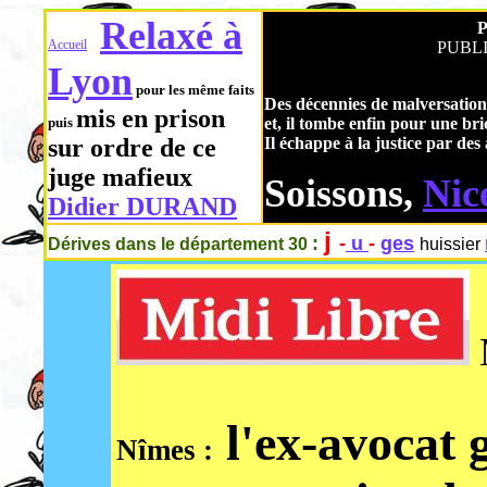
Relaxé à
P
Accueil
PUBLIE
Lyon
pour les même faits
Des décennies de malversation
mis en prison
puis
et, il tombe enfin pour une bri
sur ordre de ce
Il échappe à la justice par de
juge mafieux
Soissons,
Nic
Didier DURAND
j
:
-
u
-
ges
Dérives dans le département 30
huissier
M
l'ex-avocat 
Nîmes :