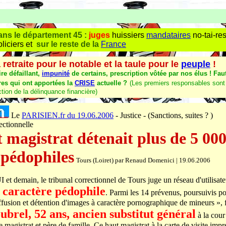
ans le département 45 :
juges
huissiers
mandataires
no-tai-re
liciers et
sur le reste de la
France
 retraite pour le notable et la taule pour le
peuple
!
re défaillant,
impunité
de certains, prescription vôtée par nos élus ! Faut
res qui ont apportées la
CRISE
actuelle ?
(Les premiers responsables sont 
tion de la délinquance financière)
Le
PARISIEN.fr du 19.06.2006
- Justice - (Sanctions, suites ? )
ectionnelle
 magistrat détenait plus de 5 00
 pédophiles
Tours (Loiret) par Renaud Domenici | 19.06.2006
demain, le tribunal correctionnel de Tours juge un réseau d'utilisate
 caractère pédophile
. Parmi les 14 prévenus, poursuivis po
ffusion et détention d'images à caractère pornographique de mineurs », 
ubrel, 52 ans, ancien substitut général
à la cour
 de magistrat et père de famille. Ce haut magistrat à la carte de visite imp