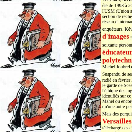
été de 1998 à 
l'USM (Union s
section de rech
réseau d'interna
enquêteurs, Kév
d'images
»
soixante personn
éducateurs
polytechn
Michel Joubrel é
Suspendu de ses 
radié en févrie
le garde de Sce
l'éthique des ju
identifiés sur c
Mahel ou encore 
qu'une autre per
Mais des perqui
Versailles
téléchargé ces c