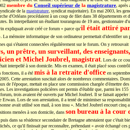
membre du
Conseil supérieur de
la
magistrature
2002
, après 
yndicale de la
magistrature
, syndicat majoritaire). En mai 2003, les ge
erche d'Orléans procédaient à un coup de filet dans 38 départements et 
utes. Ils interpellaient un étudiant tourangeau de 19 ans, gestionnaire d'
il était attiré pa
in expliquait avoir créé ce forum « parce qu'
. La mémoire informatique de son ordinateur permettait d'identifier un 
es qui s'étaient connectées régulièrement sur le forum. On y retrouvait
, un prêtre, un surveillant, des enseignants
icien et Michel Joubrel, magistrat
. Lors de ce coup
tait interpellé à son domicile. Mis en examen, il était placé sous contrôle
mis à la retraite d'office
fonctions, il a été
en septembr
r 2005. Cette arrestation suscitait alors de nombreux commentaires. Do
aux de l'époque, mettait en place une commission chargée d'émettre des 
ges. Les investigations policières ont permis d'établir que, parmi les 1
e forum, trois avaient été ouverts par Michel Joubrel. Il se faisait appele
Erwan. Lors de son arrestation, il a tenté de minimiser sa responsabilit
sonne avait utilisé son mail, à son insu ». Michel Joubrel encourt cinq 
son bureau à la cour 
sitions menées à son domicile, dans
puis dans sa résidence secondaire de Bretagne attestaient que c'était bie
lichés, ce qu'il finissait par reconnaître, prétendant « avoir échangé ces