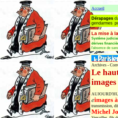
Accueil
Dérapages
d
gendarmes po
La mise à la
Système judiciai
dérives financiè
l'absence de sanc
Archives - Corr
Le haut
images
AUJOURD'HUI et 
images à
d'
transmission, di
Michel Jo
Versailles, fils