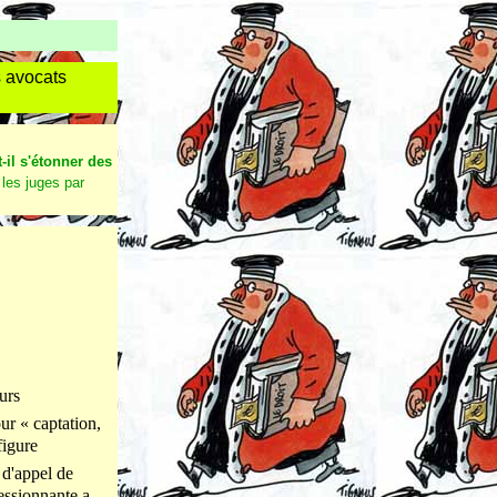
s avocats
-il s'étonner des
les juges par
0
urs
ur « captation,
figure
 d'appel de
ressionnante a