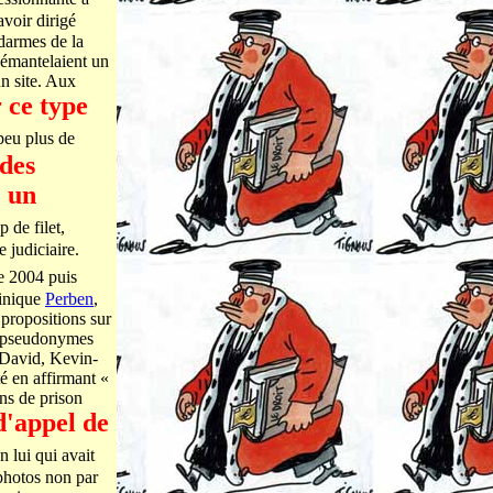
avoir dirigé
ndarmes de la
démantelaient un
un site. Aux
r ce type
peu plus de
des
, un
 de filet,
 judiciaire.
e 2004 puis
minique
Perben
,
propositions sur
55 pseudonymes
r David, Kevin-
é en affirmant «
ans de prison
d'appel de
n lui qui avait
 photos non par