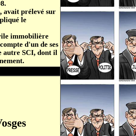
08.
, avait prélevé sur
pliqué le
vile immobilière
 compte d'un de ses
 autre SCI, dont il
nnement.
Vosges