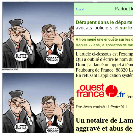
Partout les déri
Accueil
Dérapent dans le départ
avocats policiers et
sur le
A t-on mené une enquête sur les 
Depuis 22 ans, la spoliation de m
L'article ci-dessous est l'exem
Qui a oublié d'écrire le nom du
Donc j'ai lancé un appel à témo
Faubourg de France, 88320 L
En refusant l'application systé
Vo
Faits divers vendredi 11 février 2011
Un notaire de Lam
aggravé et abus de 