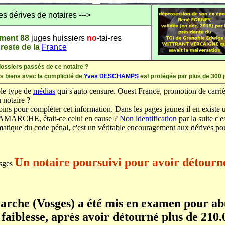
ves de notaires --->
ement 88
juges huissiers
no
-tai-res
 reste de la
France
dossiers passés de ce notaire ?
es biens avec la complicité de
Yves DESCHAMPS
est protégée par plus de 300
ple type de
médias
qui s'auto censure. Ouest France, promotion de carriè
 notaire ?
ins pour compléter cet information. Dans les pages jaunes il en existe u
AMARCHE, était-ce celui en cause ?
Non identification
par la suite c'
matique du code pénal, c'est un véritable encouragement aux dérives pour
Un notaire poursuivi pour avoir détourn
sges
arche (Vosges) a été mis en examen pour ab
faiblesse, après avoir détourné plus de 210.