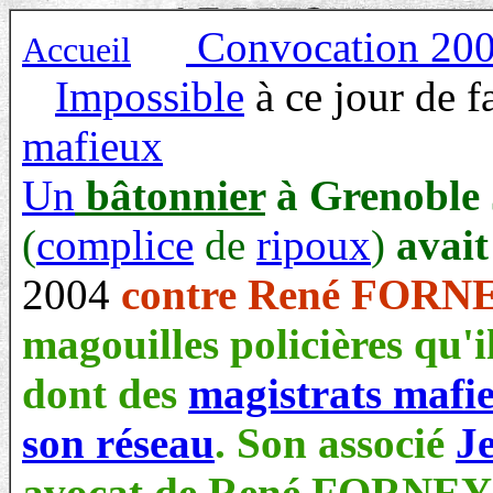
Convocation 20
Accueil
Impossible
à ce jour de f
mafieux
Un
bâtonnier
à Grenoble
(
complice
de
ripoux
)
avait
2004
contre René FORNEY
magouilles policières qu'i
dont des
magistrats
mafi
son réseau
. Son associé
J
avocat de René FORNEY