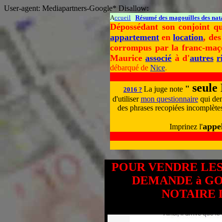
User-agent: Mediapartners-Google* Disallow:
A
ccueil
Résumé des magouilles des nat
Dépossédant son conjoint 
appartement
en
location
, de
corrompus par la franc-maçon
Maurice
associé
à d'
autres
r
débarqué de
Nice
.
seule
"
La juge note
2016 ?
d'utiliser
mon questionnaire
qui dem
des phrases recopiées incomplètes
appe
Imprinez l'
POUR VENDRE LES
DEMANDE à GO
NOTAIRE 