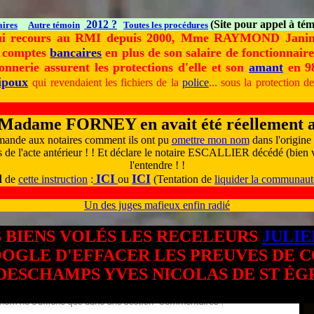
2012 ?
(Site pour appel à t
aires
Autre témoin
Toutes les procédures
qui recours au RMI depuis 2000, Mme RAYMOND Janine
s comptes
bancaires
en plus de son salaire de fonctionnaire.
nerie assurent les protections d'elle et son
amant
en 98
ipoux
qui revendaient les fichiers de la
police
... sous la protection d
 Madame FORNEY en avait été réellement a
ande aux notaires comment ils ont pu
omettre mon nom
dans l'origine
 de l'acte antérieur ! ! Et déclare le notaire ESCALLIER décédé (bien v
l'entendre ! !
l
ICI
ICI
de
cette instruction
:
ou
(Tentation de
liquider la communaut
Un des juges mafieux enfin radié
 BIENS VOLÉS LES RECELEURS
JULI
OGLE D'EFFACER LES PREUVES DE 
DESCHAMPS YVES NICOLAS DE ST É