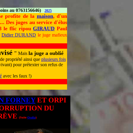
émoins au 0763156646)
2025
 profite de la
maison
, d'un
.. Des juges au service d'élus
 le flic ripou
GIRAUD
Paul
e
Didier DURAND
le juge mafieux
visé
"
la juge a oublié
Mais
 de propriété ainsi que
plusieurs fois
ivant) pour prétexter son refus de
é
avec les faux !)
EN FORNEY
ET ORPI
CORRUPTION DU
GRÈVE
(Suite
Oralia
)