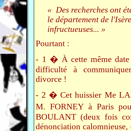
« Des recherches ont été
le département de l'Isère
infructueuses... »
Pourtant :
- 1 � À cette même da
difficulté à communique
divorce !
- 2 � Cet huissier Me LA
M. FORNEY à Paris pour 
BOULANT (deux fois con
dénonciation calomnieuse, e