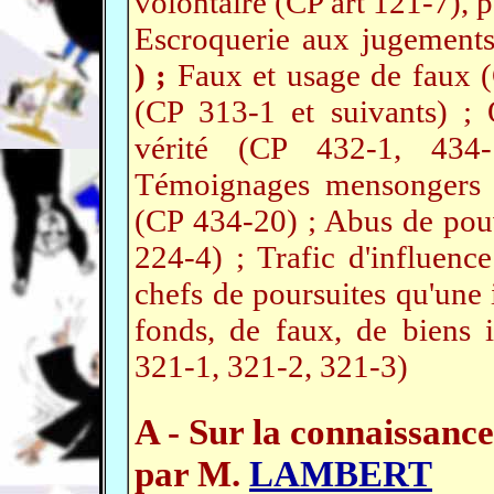
volontaire (CP art 121-7), p
Escroquerie aux jugement
) ;
Faux et usage de faux (
(CP 313-1 et suivants) ; 
vérité (CP 432-1, 434
Témoignages mensongers (
(CP 434-20) ; Abus de pou
224-4) ; Trafic d'influenc
chefs de poursuites qu'une 
fonds, de faux, de biens
321-1, 321-2, 321-3)
A - Sur la connaissanc
par M.
LAMBERT