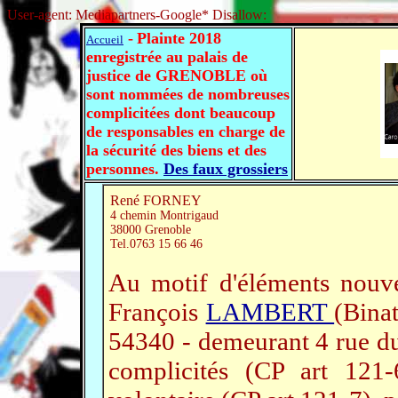
User-agent: Mediapartners-Google* Disallow:
-
Plainte 2018
Accueil
enregistrée au palais de
justice de GRENOBLE où
sont nommées de nombreuses
complicitées dont beaucoup
de responsables en charge de
la sécurité des biens et des
personnes.
Des faux grossiers
René FORNEY
4 chemin Montrigaud
38000 Grenoble
Tel.0763 15 66 46
Au motif d'éléments nouve
François
LAMBERT
(Bina
54340 - demeurant 4 rue du
complicités (CP art 121-