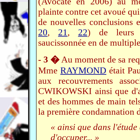
(Avocate en 2006) au 
plainte contre cet avoué qu
de nouvelles conclusions e
20
,
21
,
22
) de leurs p
saucissonnée en de multipl
- 3 �
Au moment de sa requ
Mme
RAYMOND
était Pa
aux recouvrements asso
CWIKOWSKI ainsi que d'aut
et des hommes de main te
la première condamnatio
« ainsi que dans l'étude 
d'occuper... »