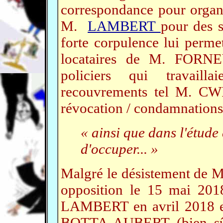
correspondance pour organi
M.
LAMBERT
pour des s
forte corpulence lui permet
locataires de M. FORNEY
policiers qui travaill
recouvrements tel M. C
révocation / condamnation
« ainsi que dans l'étude 
d'occuper... »
Malgré le désistement d
opposition le 15 mai 201
LAMBERT en avril 2018 e
BOTTA-AUBERT (bien sûr 