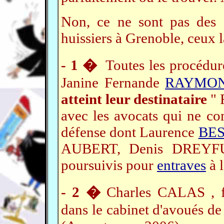
Non, ce ne sont pas des c
huissiers à Grenoble, ceux 
- 1 �
Toutes les procédur
Janine Fernande
RAYMO
atteint leur destinataire
" 
avec les avocats qui ne co
défense dont Laurence
BE
AUBERT, Denis DREYF
poursuivis pour
entraves
à l
- 2 �
Charles CALAS , f
dans le cabinet d'avoués 