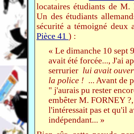
locataires étudiants de
Un des étudiants alleman
sécurité a témoigné deux a
Pièce 41
) :
« Le dimanche 10 sept 95,
avait été forcée..., J'ai 
serrurier
lui avait ouve
la police !
... Avant de 
" j'aurais pu rester enco
embêter M. FORNEY ?, 
l'intéressait pas et qu'i
indépendant... »