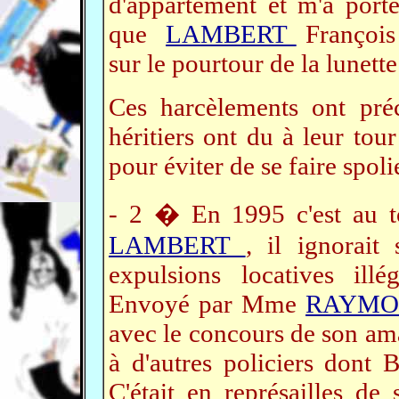
d'appartement et m'a porté 
que
LAMBERT
François 
sur le pourtour de la lunett
Ces harcèlements ont pré
héritiers ont du à leur tou
pour éviter de se faire spoli
- 2 � En 1995 c'est au 
LAMBERT
, il ignorait
expulsions locatives ill
Envoyé par Mme
RAYMO
avec le concours de son a
à d'autres policiers do
C'était en représailles de