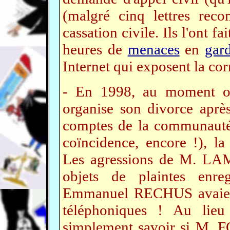
(malgré cinq lettres rec
cassation civile. Ils l'ont f
heures de
menaces
en
gar
Internet qui exposent la cor
- En 1998, au moment 
organise son divorce aprè
comptes de la communauté 
coïncidence, encore !), 
Les agressions de M. LAM
objets de plaintes enre
Emmanuel RECHUS avaient 
téléphoniques ! Au lieu d
simplement savoir si M. F