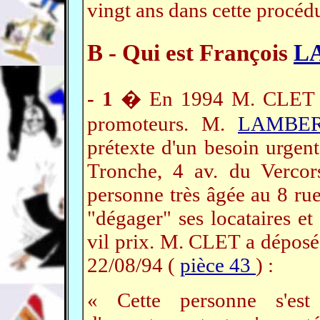
vingt ans dans cette procédu
B - Qui est François
L
- 1
� En 1994 M. CLET re
promoteurs. M.
LAMBE
prétexte d'un besoin urgent
Tronche, 4 av. du Vercor
personne très âgée au 8 rue
"dégager" ses locataires et
vil prix. M. CLET a déposé 
22/08/94 (
pièce 43
) :
« Cette personne s'est