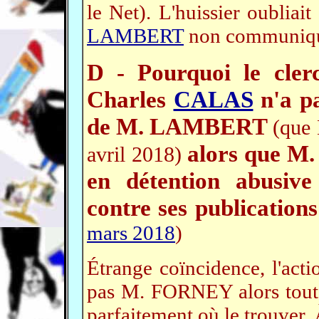
le Net). L'huissier oubliait
LAMBERT
non communiq
D - Pourquoi le cle
Charles
CALAS
n'a pa
de M. LAMBERT
(que
alors que M.
avril 2018)
en détention abusive
contre ses publication
mars 2018
)
Étrange coïncidence, l'acti
pas M. FORNEY alors tout le
parfaitement où le trouver.