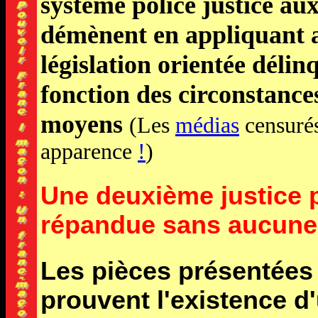
système police justice auxi
démènent en appliquant 
législation orientée déli
fonction des circonstances
moyens
(Les
médias
censurés
apparence
!
)
Une deuxième justice p
répandue sans aucune
Les pièces présentées 
prouvent l'existence d