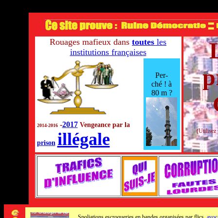
Rouages mafieux dans
toutes
les
institutions françaises
p
Per-
ché ! à
80 m ?
-
2017
Vengeance par la
2014-2016
(Utilisez
illégale
prison
Spoliations escroqueries en bandes organisées par
flics,
avoc