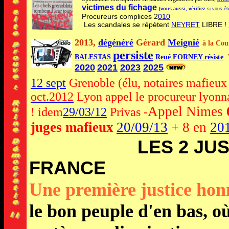
victimes du fichage
(vous aussi,
vérifiez
si vous êt
Procureurs complices
2
010
Les scandales se répètent
NEYRET
LIBRE !
2013,
dégénéré
Gérard
Meignié
à la Cou
persiste
BALESTAS
René FORNEY résiste
-
2020
2021
2023
2025
12
sept
Grenoble
(élu, notaires mafieu
oct.2012
Lyon
appel
le procureur lyonn
Appel Nimes
! idem
29/03/12
Privas -
juges mafieux
20/09/13
+ 8 en
20
LES
2
JUS
FRANCE
Une première justice hon
le bon peuple d'en bas, où